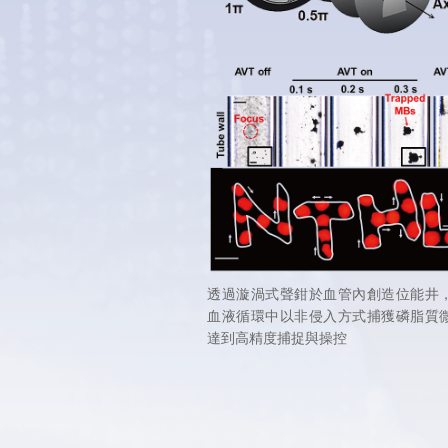
透過漩渦式聲鉗於血管內創造位能井
血液循環中以非侵入方式捕獲磷脂質
達到高精度捕捉與操控