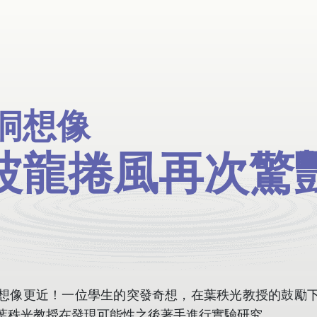
洞想像
洞想像
波龍捲風再次驚
波龍捲風再次驚
想像更近！一位學生的突發奇想，在葉秩光教授的鼓勵
葉秩光教授在發現可能性之後著手進行實驗研究。