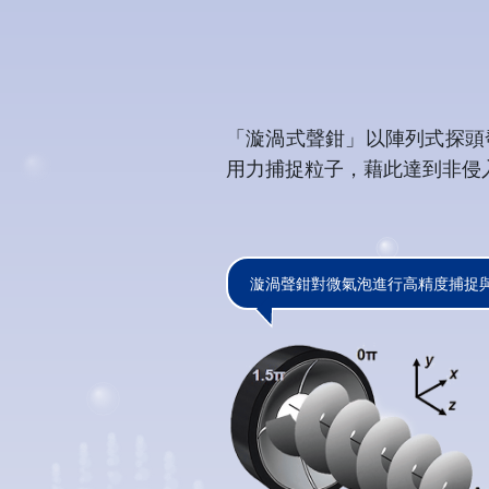
「漩渦式聲鉗」以陣列式探頭
用力捕捉粒子，藉此達到非侵
漩渦聲鉗對微氣泡進行高精度捕捉