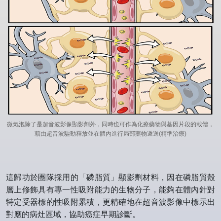
微氣泡除了是超音波影像顯影劑外，同時也可作為化療藥物與基因片段的載體，
藉由超音波驅動釋放並在體內進行局部藥物遞送(精準治療)
這歸功於團隊採用的「磷脂質」顯影劑材料，因在磷脂質殼
層上修飾具有專一性吸附能力的生物分子，能夠在體內針對
特定受器標的性吸附累積，更精確地在超音波影像中標示出
對應的病灶區域，協助癌症早期診斷。