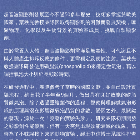
超音波顯影劑發展至今不過50多年歷史，技術多掌握於歐美
國家，葉秩光教授團隊因取得顯影劑的困難而發展契機，匯
聚物理、化學以及生物背景的實驗室成員，挑戰自製顯影
劑。
由於需置入人體，超音波顯影劑需滿足無毒性、可代謝且不
與人體產生排斥反應的條件，更需穩定及便於注射。葉秩光
教授團隊研發使用磷脂質(phospholipid)來穩定微氣泡，藉以
調控氣泡大小與延長顯影時間。
在研發過程中，團隊參考了當時的國際文獻，並自己設計實
驗流程，約莫花了半年至9個月，做出具有良好效能的磷脂
質微氣泡。除了透過重複製作的過程，觀察與理解微氣泡形
成的原理與潛在影響微氣泡品質的參數、變因之外。最關鍵
的發現，源於一次「突發的實驗失敗」。研究團隊初期開發
之顯影劑性能優異，但有一天突然出現效能衰減的現象。當
時為了不耽誤接下來的動物實驗，經王中信博士系統性排查