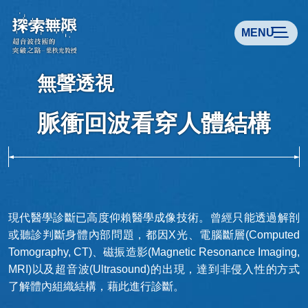
MENU
無聲透視
無聲透視
脈衝回波看穿人體結構
脈衝回波看穿人體結構
現代醫學診斷已高度仰賴醫學成像技術。曾經只能透過解剖
或聽診判斷身體內部問題，都因X光、電腦斷層(Computed
Tomography, CT)、磁振造影(Magnetic Resonance Imaging,
MRI)以及超音波(Ultrasound)的出現，達到非侵入性的方式
了解體內組織結構，藉此進行診斷。