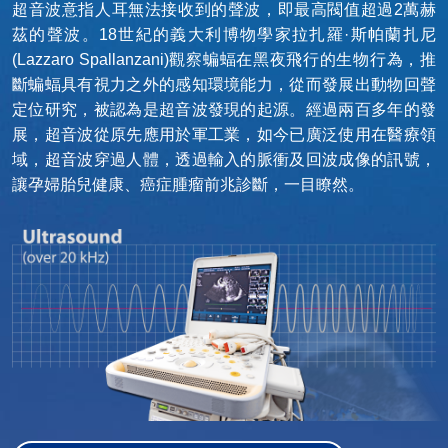
超音波意指人耳無法接收到的聲波，即最高閥值超過2萬赫
茲的聲波。18世紀的義大利博物學家拉扎羅·斯帕蘭扎尼
(Lazzaro Spallanzani)觀察蝙蝠在黑夜飛行的生物行為，推
斷蝙蝠具有視力之外的感知環境能力，從而發展出動物回聲
定位研究，被認為是超音波發現的起源。經過兩百多年的發
展，超音波從原先應用於軍工業，如今已廣泛使用在醫療領
域，超音波穿過人體，透過輸入的脈衝及回波成像的訊號，
讓孕婦胎兒健康、癌症腫瘤前兆診斷，一目瞭然。