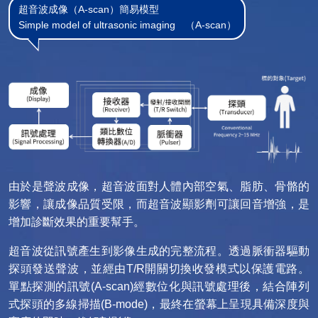
超音波成像（A-scan）簡易模型
Simple model of ultrasonic imaging （A-scan）
由於是聲波成像，超音波面對人體內部空氣、脂肪、骨骼的
影響，讓成像品質受限，而超音波顯影劑可讓回音增強，是
增加診斷效果的重要幫手。
超音波從訊號產生到影像生成的完整流程。透過脈衝器驅動
探頭發送聲波，並經由T/R開關切換收發模式以保護電路。
單點探測的訊號(A-scan)經數位化與訊號處理後，結合陣列
式探頭的多線掃描(B-mode)，最終在螢幕上呈現具備深度與