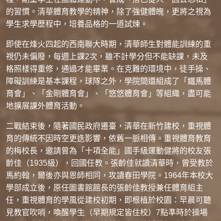
的習慣。清華體育教學的精神，除了強健體魄，更將之視為
學生求學歷程中，培養品格的一道試煉。
即使在烽火四起的西南聯大時期，清華師生對體能訓練的重
視仍未偏廢，每週上課2次，雖不計學分但不能缺課，未及
格照樣得重修，通過才能畢業。在克難的環境中，徒手操、
障礙訓練是基本課程，球隊之外，學院間還組成了「鐵馬體
育會」、「金剛體育會」、「悠悠體育會」等組織，盡可能
地擴展課外體育活動。
二戰結束後，隨著國民政府遷臺，清華在新竹建校，重視體
育的傳統不因時空更迭影響，依舊一脈相傳。重視體育教育
的梅校長，邀請曾為「十項全能」國手級運動健將的校友張
齡佳（1935級），回國任教。張齡佳就讀清華時，曾受教於
馬約翰，爾後亦與恩師相同，攻讀春田學院。1964年本校大
學部成立後，原任圖書館館長的張齡佳教授兼任體育組主
任，重視體育的學風從建校初期，即根植於校園：早晨可聽
見教官吹哨，喚醒學生（早期規定皆住校）7點準時於操場