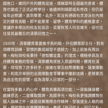
國進口，連同戶外的體育設施，堪稱當時全國最完善者，體
育也變成了正式必修學分，後續規則細節或有修改，但仍是
每年必修課，直到畢業。此外，若沒有通過包含游泳在內規
定的體育測驗，即不能畢業、留學。體育學科的嚴格要求，
曾讓許多傑出的校友如吳宓、梁實秋等人叫苦連天，卻也往
往是其最難忘的清華回憶之一。
1920年，清華體育重要推手馬約翰，升任體育部主任，對各
項體育訓練、習慣的養成越發不遺餘力，加上前後有周詒
春、梅貽琦校長秉持「德智體並重」的理念，積極參與及支
持體育事務的發展，清華體育遂進入鼎盛時期。體育在清
華，除培育了許多好手，接連在華北校際運動會、遠東運動
會，和南京舉辦的全國運動會等賽事中屢創佳績，更積累而
為自主性的習慣，成為清華人日常的一部分。
在當時多數人的心中，體育具備兩項功能：一是鍛鍊身體、
磨練意志，二是獲取獎牌、為國爭光。梅校長更強調體育在
個人操練之外，還是培養團隊合作精神、發展健全人格的過
程，期望學生在團體運動中，養成「捨己從人、因公忘私」