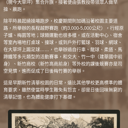
（現今大草坪）集合升旗，接著便由張教授帶領眾人做早
操、晨跑。
除平時晨起繞操場跑步，校慶期間則加碼沿著校園主要道
路，所舉辦的長程越野賽跑（約3,000-5,000公尺），行經原
子爐、梅園等地；球類運動也很多樣，或在活動中心、宿舍
等室內場地打桌球、撞球，或到戶外打籃球、羽球、網球、
在大草坪上踢足球……，也舉辦過自行車、龍球、柔道、馬
蹄鐵等多元類型的活動賽事，和交大、竹一中（建華國中前
身）、新竹商校（新竹高商前身）等外校的課後競賽亦是司
空見慣，進而促成了日後梅竹賽的舉辦。
這是早期新竹清華校園的日常，遠比其他學校更高標準的體
育要求，雖然使當時學生難免有怨言，卻是日後回味無窮的
清華記憶，也為體能健康打下基礎。