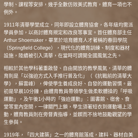
學制、課程等安排，幾乎全數仿效美式教育，體育一項也不
例外。
1911年清華學堂成立，同年即設立體育協會，各年級均需派
學員參加，以商討體育規定和改良等事宜。首任體育部主任
Arthur Shoemaker，畢業於培育體育人才著稱的春田學院
（Springfield College），現代化的體育訓練、制度和器材
設施，陸續被引入清華，在當時可謂開全國風氣之先。
相較於其他學科著重啟發、自由開放的教學風氣，清華的體
育則是「以強迫方式入手推行普及化」（《抗戰前的清華大
學》，蘇雲峰），俾使學生養成良好、自發的運動習慣。最
初是早晨10分鐘，由體育教員帶領學生做柔軟體操的「呼吸
運動」，及午後1小時的「強迫運動」：圖書館、宿舍、食
堂等室內空間，一律關門上鎖，學生須著短衣到運動場上活
動，體育教員則在旁督責指導，並鍥而不捨地鼓勵觀望的學
生參與。
1919年，「四大建築」之一的體育館落成，建料、器材自美