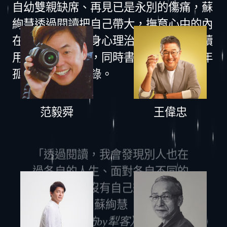
自幼雙親缺席、再見已是永別的傷痛，蘇
絢慧透過閱讀把自己帶大，撫育心中的內
在小孩，進而投身心理治療工作，她持續
用書寫病歷的筆，同時書寫給下一輪百年
孤寂的醫治備忘錄。
范毅舜
王偉忠
「透過閱讀，我會發現別人也在
過各自的人生、面對各自不同的
考驗，我並沒有自己想像的那麼
孤寂。」 — 蘇絢慧
（轉載自
Readmoo專訪by犁客）