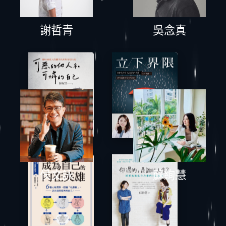
謝哲青
吳念真
侯文詠
蘇絢慧