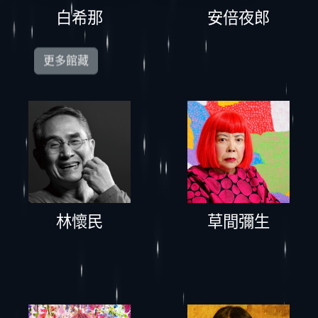
白希那
安倍夜郎
更多館藏
林懷民
草間彌生