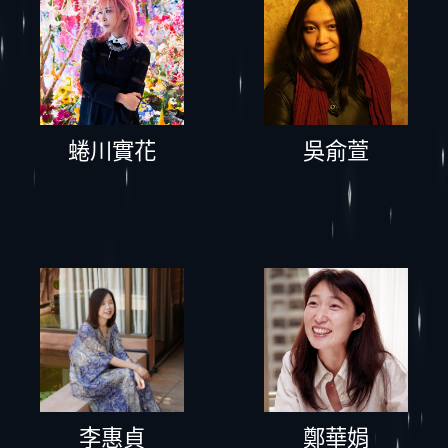
蜷川實花
吳俞萱
鄭華娟
李惠貞